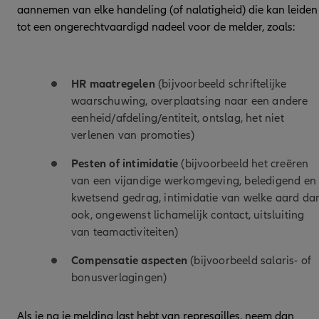
aannemen van elke handeling (of nalatigheid) die kan leiden
tot een ongerechtvaardigd nadeel voor de melder, zoals:
HR maatregelen
(bijvoorbeeld schriftelijke
waarschuwing, overplaatsing naar een andere
eenheid/afdeling/entiteit, ontslag, het niet
verlenen van promoties)
Pesten of intimidatie
(bijvoorbeeld het creëren
van een vijandige werkomgeving, beledigend en
kwetsend gedrag, intimidatie van welke aard da
ook, ongewenst lichamelijk contact, uitsluiting
van teamactiviteiten)
Compensatie aspecten
(bijvoorbeeld salaris- of
bonusverlagingen)
Als je na je melding last hebt van represailles, neem dan