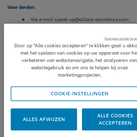
Voor derden:
Via e-mail: speak-up@allianz-assistance.com;
per koerier naar de volgende adressen:
Doorgaan zonder te a
Door op “Alle cookies accepteren” te klikken gaat u akk
met het opslaan van cookies op uw apparaat voor he
Allianz SE
Allianz Partners
Allianz Partners
verbeteren van websitenavigatie, het analyseren va
Group Compliance
SAS
AzP Compliance
websitegebruik en om ons te helpen bij onze
AzP Compliance
Werk3
marketingprojecten.
Koeniginstrasse 28
Eurosquare 2
Atelierstrasse 14
80802 Munich
7, rue Dora Maar
81671 Munich
Germany
COOKIE-INSTELLINGEN
93400 Saint-Quen
Germany
France
ALLE COOKIES
ALLES AFWIJZEN
ACCEPTEREN
Bovenstaande kanalen zijn niet bedoeld voor klachten die
geen misstanden of overtredingen van externe wet- en